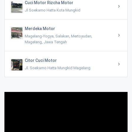
Cuci Motor Rizcha Motor
Jl Soekarno Hatta Kota Mungkid
Merdeka Motor
Magelang-Yogya, Salakan, Mertoyudan,
Magelang, Jawa Tengah
Citor Cuci Motor
Jl. Soekarno Hatta Mungkid Magelang