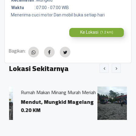
Waktu
:
07:00 - 07:00 WIB
Menerima cuci motor Dan mobil buka setiap hari
Ke Lokasi
(1.2 km)
Bagikan:
Lokasi Sekitarnya
inang Murah Meriah
SPBU Mendut
ngkid Magelang
Jl.No 83 Jl.Mayor K
Mendut II, Mendut,
Magelang Jawa Te
56512
0.19 KM