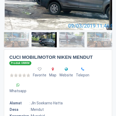
CUCI MOBIL/MOTOR NIKEN MENDUT
Produk UMKM
Favorite
Map
Website
Telepon
Whatsapp
Alamat
:
Jln Soekarno Hatta
Desa
:
Mendut
Kecamatan
:
Mungkid