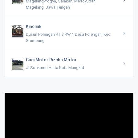
Magelang-Yogya, Salakan, Mertoyudan,
Magelang, Jawa Tengah
Kinclink
Dusun Polengan RT 3 RW 1 Desa Polengan, Kec.
Srumbung
Cuci Motor Rizcha Motor
Jl Soekarno Hatta Kota Mungkid