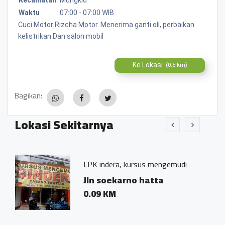
Waktu
:
07:00 - 07:00 WIB
Cuci Motor Rizcha Motor. Menerima ganti oli, perbaikan
kelistrikan Dan salon mobil
Ke Lokasi
(0.5 km)
Bagikan:
Lokasi Sekitarnya
LPK indera, kursus mengemudi
Kursus 
Jln soekarno hatta
Jln S
0.09 KM
0.01 