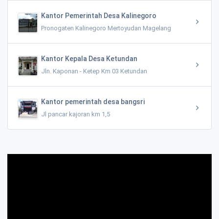
Kantor Pemerintah Desa Kalinegoro
Pronogaten Kalinegoro Mertoyudan Magelang
Kantor Kepala Desa Ketundan
Jln. Kaponan - Ketep Km 03 Ketundan
Kantor pemerintah desa bangsri
Jl pancar kajoran km 1,5