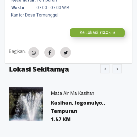
Waktu
:
07:00 - 07:00 WIB
Kantor Desa Temanggal
Ke Lokasi
(12.2 km)
Bagikan:
Lokasi Sekitarnya
Mata Air Ma Kasihan
TK Mus
Kasihan, Jogomulyo,,
Dusun
Tempuran
Desa 
1.47 KM
0.87 