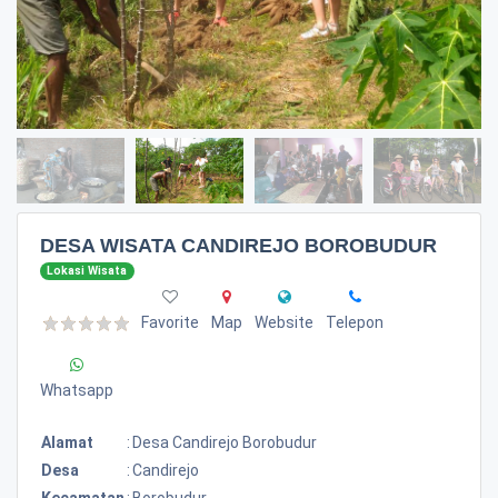
DESA WISATA CANDIREJO BOROBUDUR
Lokasi Wisata
Favorite
Map
Website
Telepon
Whatsapp
Alamat
:
Desa Candirejo Borobudur
Desa
:
Candirejo
Kecamatan
:
Borobudur