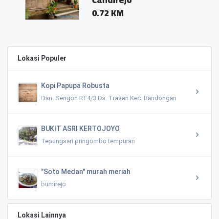
0.72 KM
Lokasi Populer
Kopi Papupa Robusta
Dsn. Sengon RT4/3 Ds. Trasan Kec. Bandongan
BUKIT ASRI KERTOJOYO
Tepungsari pringombo tempuran
"Soto Medan" murah meriah
bumirejo
Lokasi Lainnya