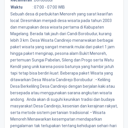
Waktu
:
07:00 - 07:00 WIB
Sebuah desa di perbukitan Menoreh yang sarat kearifan
local. Diresmikan menjadi desa wisata pada tahun 2003
dan merupakan desa wisata pertama di Kabupaten
Magelang. Berada tak jauh dari Candi Borobudur, kurang
lebih 3 km. Desa Wisata Candirejo menarwakan berbagai
paket wisata yang sangat menarik mulai dari paket 1 jam
hingga paket menginap, pesona alam Bukit Menoreh,
pertemuan Sungai Pabelan, Sileng dan Progo serta Watu
Kendil yang unik karena posisi batunya yang hambir jatuh
tapi tetap bisa berdiri kuat. Beberapa paket Wisata yang
ditawarkan Desa Wisata Candirejo Borobudur : • Keliling
Desa Berkeliling Desa Candirejo dengan berjalan kaki atau
bersepada atau menggunakan sarana angkutan wisata
andong. Anda akan di suguhi keunikan tradisi dan budaya
masyarakat Desa Candirejo, kesenian dan kerajinan rakyat,
serta metode sistem pertanian tradisional. • Wisata
Menoreh Menawarkan kesempatan mendapatkan
pengalaman tak terlupakan tentang kehidupan sehari-hari