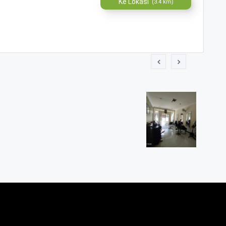
Ke Lokasi
(3.4 km)
 TUKSONGO ,Salon Spesialis Perawatan Rambut
 II rt001/rw005