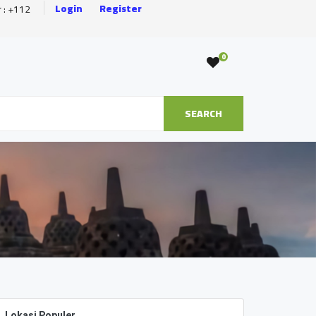
Login
Register
r : +112
0
SEARCH
Lokasi Populer