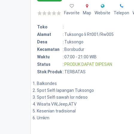
Favorite
Map
Website
Telepon
Toko
:
Alamat
:
Tuksongo Ii Rt001/rw005
Desa
:
Tuksongo
Kecamatan
:
Borobudur
Waktu
:
07:00 - 21:00 WIB
Status
:
PRODUK DAPAT DIPESAN
Stok Produk
:
TERBATAS
Balkondes
Spot Selfi lapangan Tuksongo
Spot Selfi sawah lor ndeso
Wisata VW,Jeep,ATV
Kesenian tradisional
Umkm