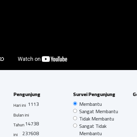
Pengunjung
Survei Pengunjung
G
1113
Membantu
Hari ini
Sangat Membantu
Bulan ini
Tidak Membantu
14738
Tahun
Sangat Tidak
237608
Membantu
ini