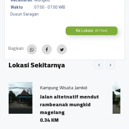
Waktu
:
07:00 - 07:00 WIB
Dusun Saragan
Ke Lokasi
(0.7 km)
Bagikan:
Lokasi Sekitarnya
g Wisata Jamkid
Sekertariat Pim
Pelajar NU Des
 altetnatif mendut
Saragan Ra
eanak mungkid
0.01 KM
lang
KM