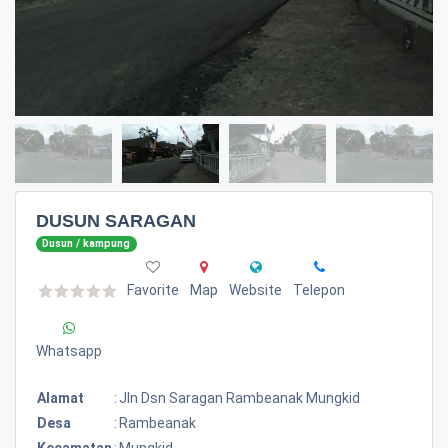
DUSUN SARAGAN
Dusun / kampung
Favorite
Map
Website
Telepon
Whatsapp
Alamat
:
Jln Dsn Saragan Rambeanak Mungkid
Desa
:
Rambeanak
Kecamatan
:
Mungkid