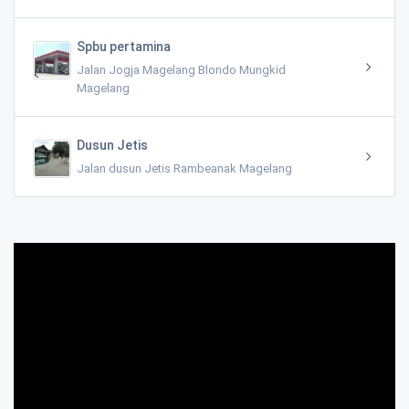
Spbu pertamina
Jalan Jogja Magelang Blondo Mungkid
Magelang
Dusun Jetis
Jalan dusun Jetis Rambeanak Magelang