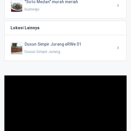
"Soto Medan" murah meriah
bumirejo
Lokasi Lainnya
Dusun Simpir Jurang eRWe 01
Dusun Simpir Jurang