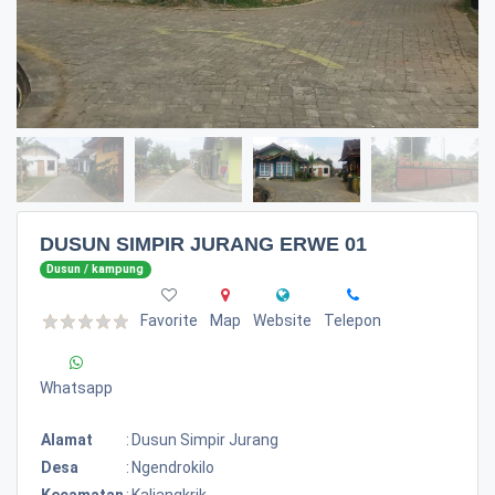
DUSUN SIMPIR JURANG ERWE 01
Dusun / kampung
Favorite
Map
Website
Telepon
Whatsapp
Alamat
:
Dusun Simpir Jurang
Desa
:
Ngendrokilo
Kecamatan
:
Kaliangkrik