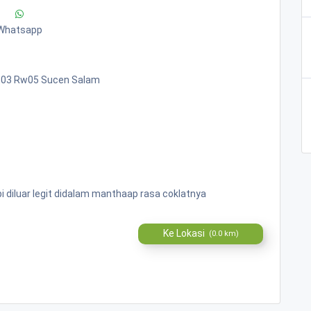
Whatsapp
Rt03 Rw05 Sucen Salam
pi diluar legit didalam manthaap rasa coklatnya
Ke Lokasi
(0.0 km)