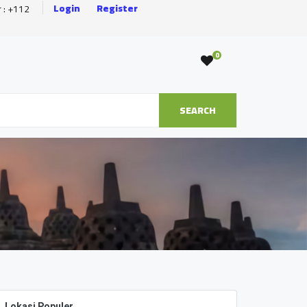
Login
Register
r : +112
0
SEARCH
Lokasi Populer