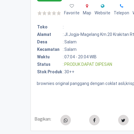
Favorite
Map
Website
Telepon
Toko
:
Alamat
:
Jl.jogja-Magelang Km.20 Krakitan 
Desa
:
Salam
Kecamatan
:
Salam
Waktu
:
07:04 - 20:04 WIB
Status
:
PRODUK DAPAT DIPESAN
Stok Produk
:
30++
brownies original panggang dengan coklat asli,kris
Bagikan: