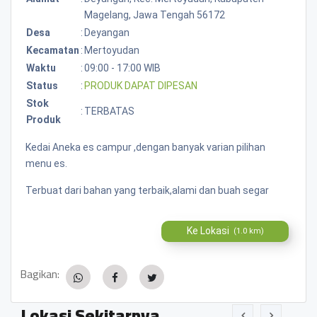
Magelang, Jawa Tengah 56172
Desa
:
Deyangan
Kecamatan
:
Mertoyudan
Waktu
:
09:00 - 17:00 WIB
Status
:
PRODUK DAPAT DIPESAN
Stok
:
TERBATAS
Produk
Kedai Aneka es campur ,dengan banyak varian pilihan
menu es.
Terbuat dari bahan yang terbaik,alami dan buah segar
Ke Lokasi
(1.0 km)
Bagikan:
Lokasi Sekitarnya