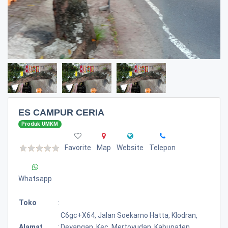
ES CAMPUR CERIA
Produk UMKM
Favorite
Map
Website
Telepon
Whatsapp
Toko
:
C6gc+x64, Jalan Soekarno Hatta, Klodran,
Alamat
:
Deyangan, Kec. Mertoyudan, Kabupaten