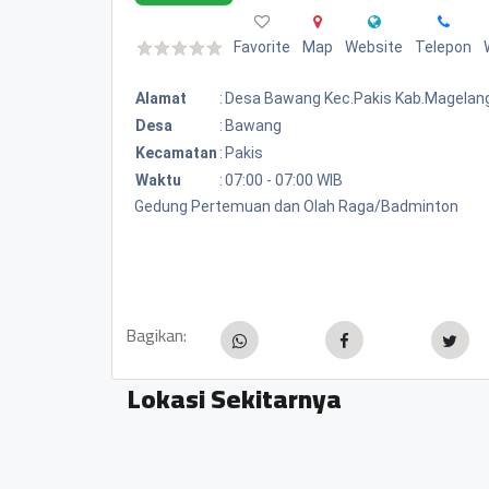
Favorite
Map
Website
Telepon
Alamat
:
Desa Bawang Kec.pakis Kab.magelan
Desa
:
Bawang
Kecamatan
:
Pakis
Waktu
:
07:00 - 07:00 WIB
Gedung Pertemuan dan Olah Raga/Badminton
Bagikan:
Lokasi Sekitarnya
Bang sampah srikandi pemde