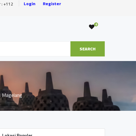
Login
Register
r : +112
0
SEARCH
s Magelang
Lokasi Populer