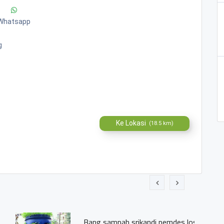
Whatsapp
g
Ke Lokasi
(18.5 km)
s losari