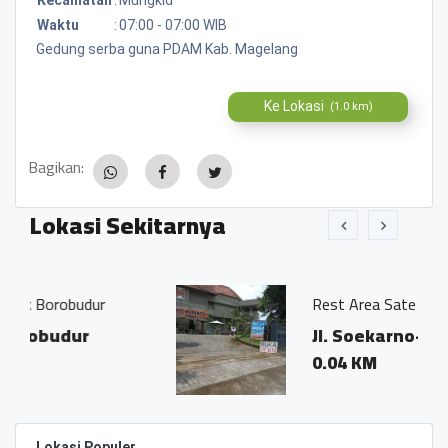
Waktu
:
07:00 - 07:00 WIB
Gedung serba guna PDAM Kab. Magelang
Ke Lokasi
(1.0 km)
Bagikan:
Lokasi Sekitarnya
ur
Rest Area Sate Maranggi
Jl. Soekarno-Hatta
0.04 KM
Lokasi Populer