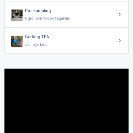
Pos kampling
Ngrombeh klopo tegalrejo
Gedung TEA
Jumoyo kidul