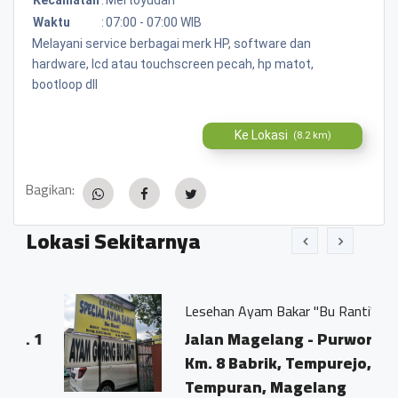
Waktu
:
07:00 - 07:00 WIB
Melayani service berbagai merk HP, software dan
hardware, lcd atau touchscreen pecah, hp matot,
bootloop dll
Ke Lokasi
(8.2 km)
Bagikan:
Lokasi Sekitarnya
Lesehan Ayam Bakar "Bu Ranti"
 1
Jalan Magelang - Purworejo
Km. 8 Babrik, Tempurejo,
Tempuran, Magelang