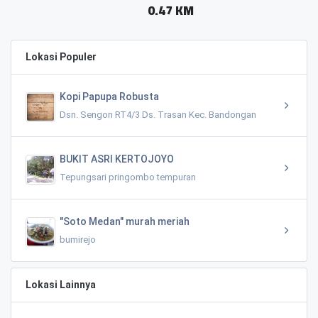
0.47 KM
Lokasi Populer
Kopi Papupa Robusta
Dsn. Sengon RT4/3 Ds. Trasan Kec. Bandongan
BUKIT ASRI KERTOJOYO
Tepungsari pringombo tempuran
"Soto Medan" murah meriah
bumirejo
Lokasi Lainnya