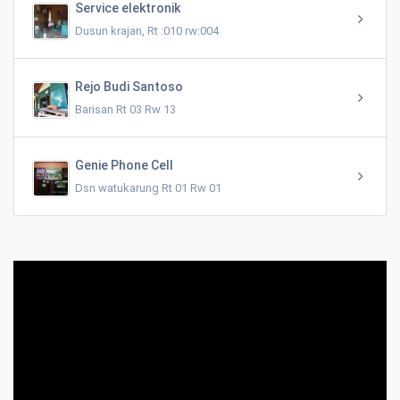
Service elektronik
Dusun krajan, Rt :010 rw:004
Rejo Budi Santoso
Barisan Rt 03 Rw 13
Genie Phone Cell
Dsn watukarung Rt 01 Rw 01