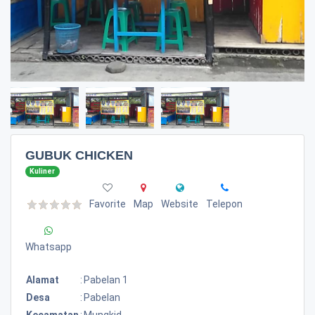
GUBUK CHICKEN
Kuliner
Favorite
Map
Website
Telepon
Whatsapp
Alamat
:
Pabelan 1
Desa
:
Pabelan
Kecamatan
:
Mungkid