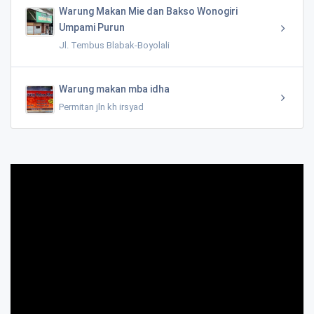
Warung Makan Mie dan Bakso Wonogiri
Umpami Purun
Jl. Tembus Blabak-Boyolali
Warung makan mba idha
Permitan jln kh irsyad