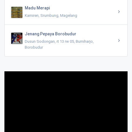
Madu Merapi
Kamiren, Srumbung, Magelang
Jenang Pepaya Borobudur
Dusun Sodongan, rt 13 rw 05, Bumiharjo,
Borobudur