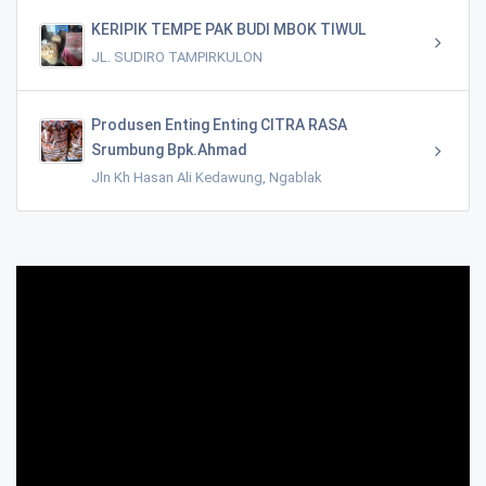
KERIPIK TEMPE PAK BUDI MBOK TIWUL
JL. SUDIRO TAMPIRKULON
Produsen Enting Enting CITRA RASA
Srumbung Bpk.Ahmad
Jln Kh Hasan Ali Kedawung, Ngablak