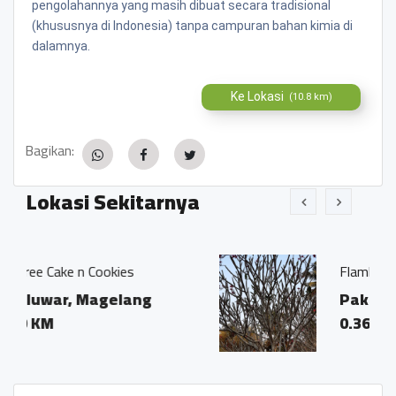
pengolahannya yang masih dibuat secara tradisional
(khususnya di Indonesia) tanpa campuran bahan kimia di
dalamnya.
Ke Lokasi
(10.8 km)
Bagikan:
Lokasi Sekitarnya
Flamboyan
ng
Pakunden
0.36 KM