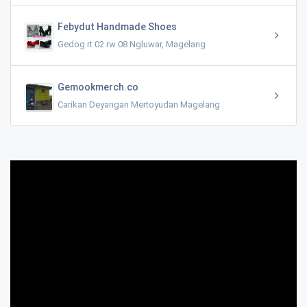
Febydut Handmade Shoes
Gedog rt 02 rw 08 Ngluwar, Magelang
Gemookmerch.co
Carikan Deyangan Mertoyudan Magelang