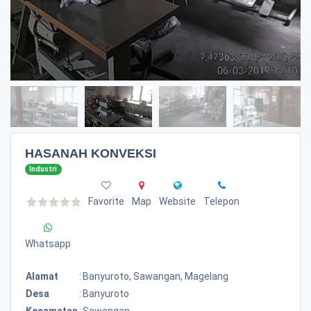
HASANAH KONVEKSI
Industri
Favorite
Map
Website
Telepon
Whatsapp
Alamat
:
Banyuroto, Sawangan, Magelang
Desa
:
Banyuroto
Kecamatan
:
Sawangan