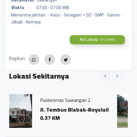
Waktu
:
07:00 - 07:00 WIB
Menerima jahitan : - Kaos - Seragam = SD - SMP - Gamis -
Jilbab - Kemeja
Ke Lokasi
(11.6 km)
Bagikan:
Lokasi Sekitarnya
uskesmas Sawangan 2
SMP Neger
l. Tembus Blabak-Boyolali
Jl. Blaba
.37 KM
0.32 KM