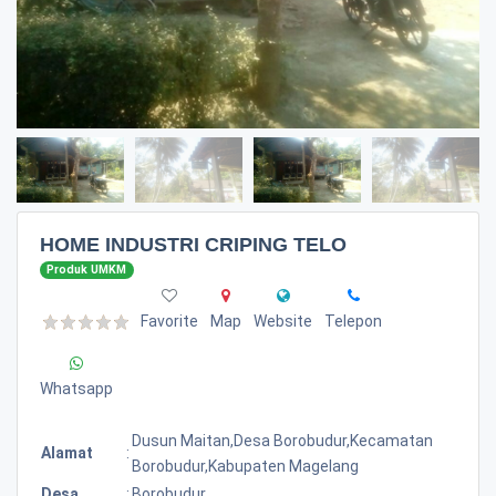
HOME INDUSTRI CRIPING TELO
Produk UMKM
Favorite
Map
Website
Telepon
Whatsapp
Dusun Maitan,desa Borobudur,kecamatan
Alamat
:
Borobudur,kabupaten Magelang
Desa
:
Borobudur