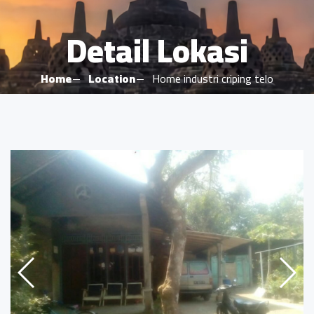
Detail Lokasi
Home
Location
Home industri criping telo