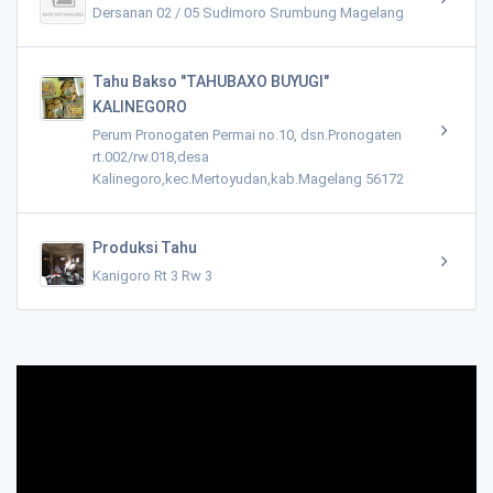
Dersanan 02 / 05 Sudimoro Srumbung Magelang
Tahu Bakso "TAHUBAXO BUYUGI"
KALINEGORO
Perum Pronogaten Permai no.10, dsn.Pronogaten
rt.002/rw.018,desa
Kalinegoro,kec.Mertoyudan,kab.Magelang 56172
Produksi Tahu
Kanigoro Rt 3 Rw 3