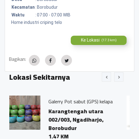
Kecamatan
:
Borobudur
Waktu
:
07:00 - 07:00 WIB
Home industri criping telo
Ke Lokasi
(17.3 km)
Bagikan:
Lokasi Sekitarnya
erry Pot sabut (GPS) kelapa
Apron Bordi
rangtengah utara
Klontong 
/003, Ngadiharjo,
0.57 KM
robudur
47 KM