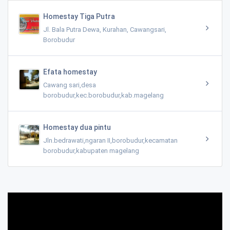
Homestay Tiga Putra
Jl. Bala Putra Dewa, Kurahan, Cawangsari,
Borobudur
Efata homestay
Cawang sari,desa
borobudur,kec.borobudur,kab.magelang
Homestay dua pintu
Jln.bedrawati,ngaran II,borobudur,kecamatan
borobudur,kabupaten magelang