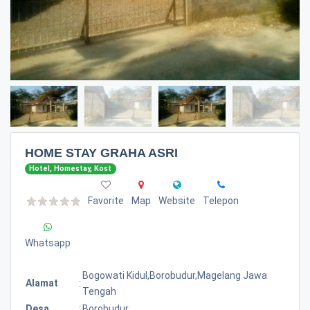
HOME STAY GRAHA ASRI
Hotel, Homestay, Kost
Favorite
Map
Website
Telepon
Whatsapp
Bogowati Kidul,borobudur,magelang Jawa
Alamat
:
Tengah
Desa
:
Borobudur