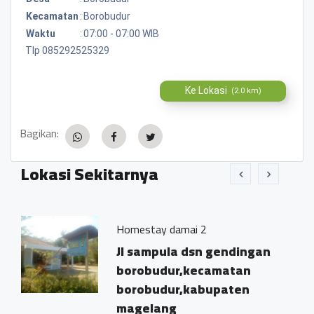
Kecamatan
:
Borobudur
Waktu
:
07:00 - 07:00 WIB
Tlp 085292525329
Ke Lokasi
(2.0 km)
Bagikan:
Lokasi Sekitarnya
Homestay damai 2
Po
ge
Jl sampula dsn gendingan
D
borobudur,kecamatan
b
borobudur,kabupaten
b
magelang