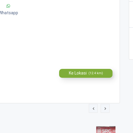
Whatsapp
Ke Lokasi
(12.4 km)
 DARWATI