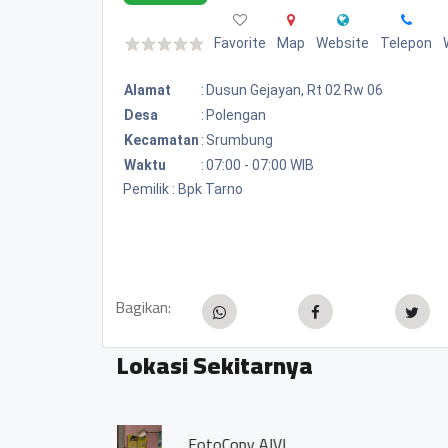
Favorite
Map
Website
Telepon
Alamat
:
Dusun Gejayan, Rt 02 Rw 06
Desa
:
Polengan
Kecamatan
:
Srumbung
Waktu
:
07:00 - 07:00 WIB
Pemilik : Bpk Tarno
Bagikan:
Lokasi Sekitarnya
SPBU MINI - SRC