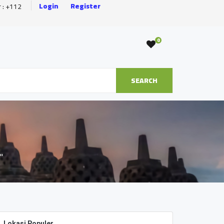
Login
Register
r : +112
0
SEARCH
"
Lokasi Populer