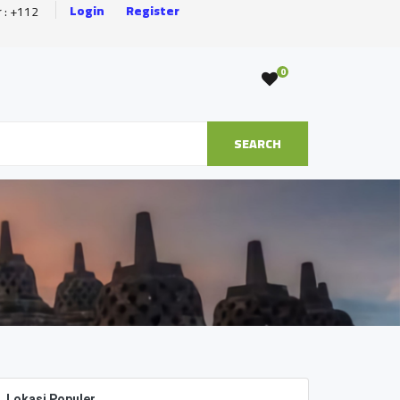
Login
Register
r : +112
0
SEARCH
Lokasi Populer