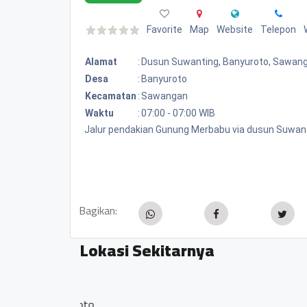
Favorite
Map
Website
Telepon
Alamat
:
Dusun Suwanting, Banyuroto, Sawan
Desa
:
Banyuroto
Kecamatan
:
Sawangan
Waktu
:
07:00 - 07:00 WIB
Jalur pendakian Gunung Merbabu via dusun Suwant
Bagikan:
Lokasi Sekitarnya
MTS Ma'arif Sawangan