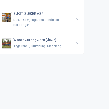
BUKIT SLEKER ASRI
Dusun Grenjeng Desa Gandusari
Bandongan
Wisata Jurang Jero (JuJe)
Tegalrandu, Srumbung, Magelang
Warung Makan Mie ayam "Pak Bewok" pogalan