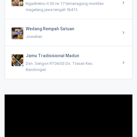
Ngadiretno rt 03 rw 17 tamanagung muntilan
magelang jawa tengah 56413
Wedang Rempah Satuan
Jowahan
Jamu Tradisisional Madun
Dsn. Sengon RT04/03 Ds. Trasan Kec.
Bandongan