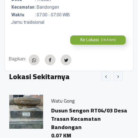
Kecamatan
:
Bandongan
Waktu
:
07:00 - 07:00 WIB
Jamu tradisional
Ke Lokasi
(14.4 km)
Bagikan:
Lokasi Sekitarnya
Watu Gong
Ko
Dusun Sengon RT04/03 Desa
D
Trasan Kecamatan
T
Bandongan
0
0.07 KM