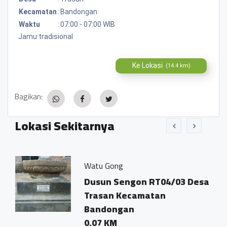
Kecamatan
:
Bandongan
Waktu
:
07:00 - 07:00 WIB
Jamu tradisional
Ke Lokasi
(14.4 km)
Bagikan:
Lokasi Sekitarnya
Watu Gong
Ko
Dusun Sengon RT04/03 Desa
D
Trasan Kecamatan
T
Bandongan
0
0.07 KM