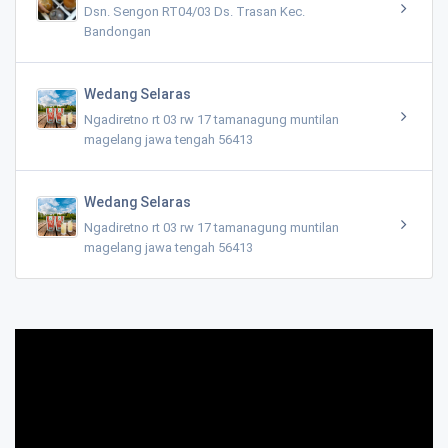
Dsn. Sengon RT04/03 Ds. Trasan Kec.
Bandongan
Wedang Selaras
Ngadiretno rt 03 rw 17 tamanagung muntilan
magelang jawa tengah 56413
Wedang Selaras
Ngadiretno rt 03 rw 17 tamanagung muntilan
magelang jawa tengah 56413