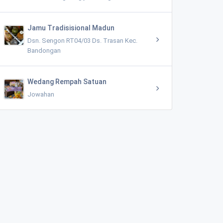
Jamu Tradisisional Madun
Dsn. Sengon RT04/03 Ds. Trasan Kec.
Bandongan
Wedang Rempah Satuan
Jowahan
Pondok Pesantren Al Asyrof