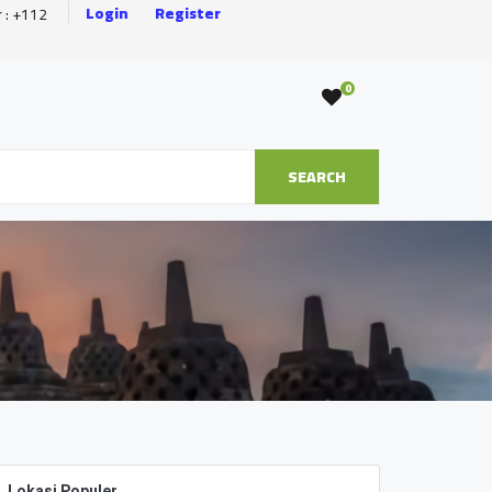
Login
Register
r : +112
0
SEARCH
Lokasi Populer