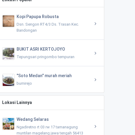
Kopi Papupa Robusta
Dsn. Sengon RT4/3 Ds. Trasan Kec.
Bandongan
BUKIT ASRI KERTOJOYO
Tepungsari pringombo tempuran
"Soto Medan" murah meriah
bumirejo
Lokasi Lainnya
Wedang Selaras
Ngadiretno rt 03 rw 17 tamanagung
muntilan magelang jawa tengah 56413