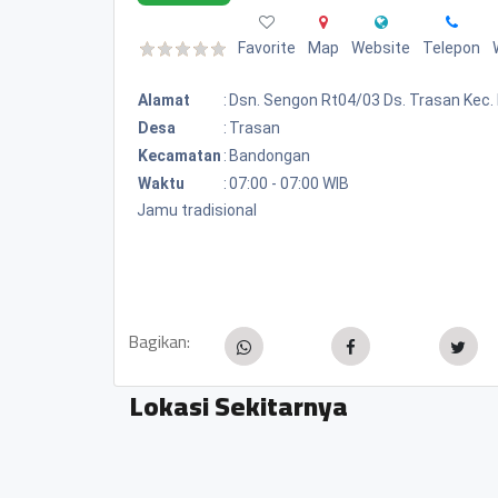
Favorite
Map
Website
Telepon
Alamat
:
Dsn. Sengon Rt04/03 Ds. Trasan Kec
Desa
:
Trasan
Kecamatan
:
Bandongan
Waktu
:
07:00 - 07:00 WIB
Jamu tradisional
Bagikan:
Lokasi Sekitarnya
Kopi Papupa Robusta