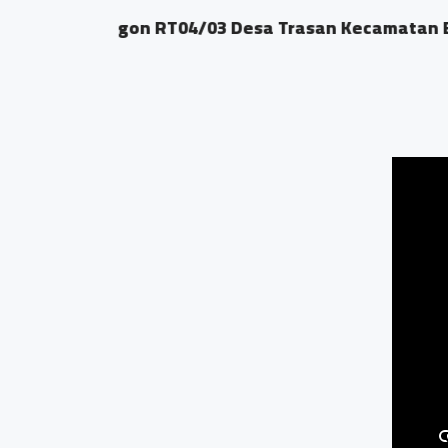
 Bandongan
Dsn. Sengon RT4/
0.03 KM