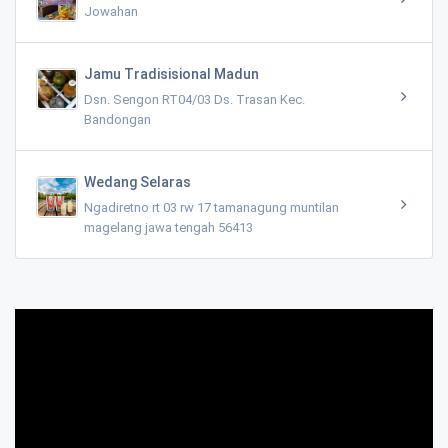
Jowahan
Jamu Tradisisional Madun
Dsn. Sengon RT04/03 Ds. Trasan Kec.
Bandongan
Wedang Selaras
Ngadiretno rt 03 rw 17 tamanagung muntilan
magelang jawa tengah 56413