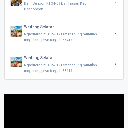
Dsn. Sengon RT04/03 Ds. Trasan Kec.
Bandongan
Wedang Selaras
Ngadiretno rt 03 rw 17 tamanagung muntilan
magelang jawa tengah 56413
Wedang Selaras
Ngadiretno rt 03 rw 17 tamanagung muntilan
magelang jawa tengah 56413