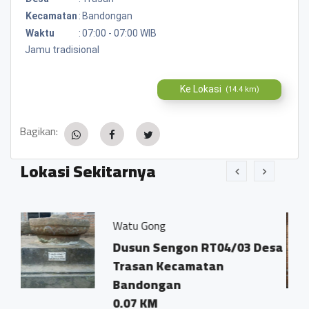
Kecamatan
:
Bandongan
Waktu
:
07:00 - 07:00 WIB
Jamu tradisional
Ke Lokasi
(14.4 km)
Bagikan:
Lokasi Sekitarnya
Watu Gong
Kopi P
Dusun Sengon RT04/03 Desa
Dsn. 
Trasan Kecamatan
Trasa
Bandongan
0.03 
0.07 KM