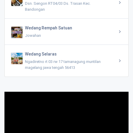
Dsn. Sengon RT04/03 Ds. Trasan Kec.
Bandongan
Wedang Rempah Satuan
Jowahan
Wedang Selaras
Ngadiretno rt 03 rw 17 tamanagung muntilan
magelang jawa tengah 56413