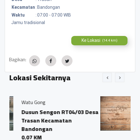
Kecamatan
:
Bandongan
Waktu
:
07:00 - 07:00 WIB
Jamu tradisional
Ke Lokasi
(14.4 km)
Bagikan:
Lokasi Sekitarnya
Kopi Papupa Robust
ngon RT04/03 Desa
Dsn. Sengon RT4
ecamatan
Trasan Kec. Ban
an
0.03 KM