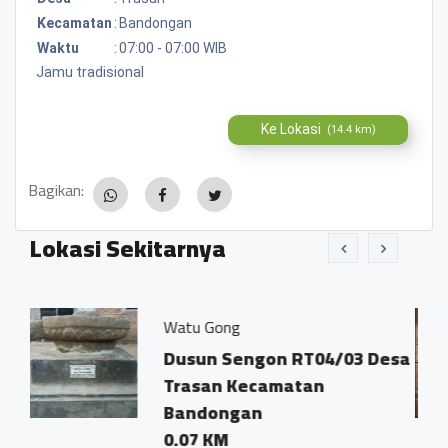
Kecamatan
:
Bandongan
Waktu
:
07:00 - 07:00 WIB
Jamu tradisional
Ke Lokasi
(14.4 km)
Bagikan:
Lokasi Sekitarnya
Watu Gong
Kopi P
Dusun Sengon RT04/03 Desa
Dsn. 
Trasan Kecamatan
Trasa
Bandongan
0.03 
0.07 KM