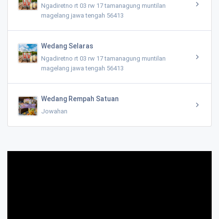
Ngadiretno rt 03 rw 17 tamanagung muntilan
magelang jawa tengah 56413
Wedang Selaras
Ngadiretno rt 03 rw 17 tamanagung muntilan
magelang jawa tengah 56413
Wedang Rempah Satuan
Jowahan