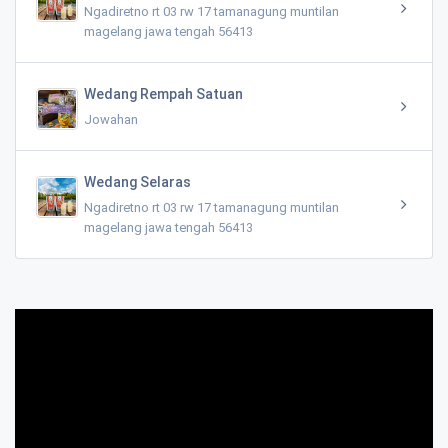
Ngadiretno rt 03 rw 17 tamanagung muntilan
magelang jawa tengah 56413
Wedang Rempah Satuan
Jowahan
Wedang Selaras
Ngadiretno rt 03 rw 17 tamanagung muntilan
magelang jawa tengah 56413