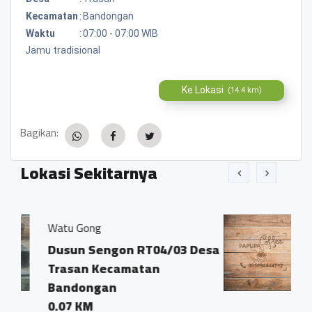
Kecamatan
:
Bandongan
Waktu
:
07:00 - 07:00 WIB
Jamu tradisional
Ke Lokasi
(14.4 km)
Bagikan:
Lokasi Sekitarnya
Kopi Papupa Robusta
on RT04/03 Desa
Dsn. Sengon RT4/3 
amatan
Trasan Kec. Bando
0.03 KM