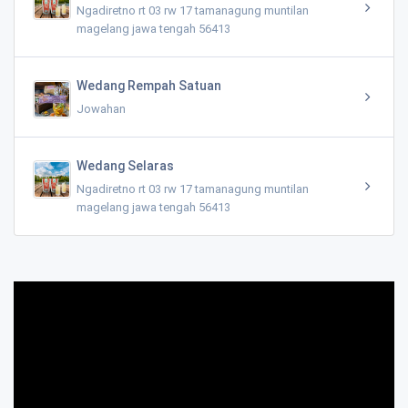
Ngadiretno rt 03 rw 17 tamanagung muntilan
magelang jawa tengah 56413
Wedang Rempah Satuan
Jowahan
Wedang Selaras
Ngadiretno rt 03 rw 17 tamanagung muntilan
magelang jawa tengah 56413