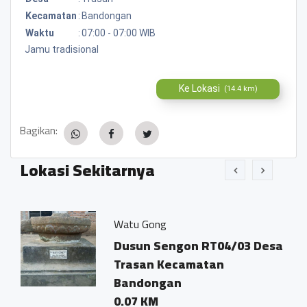
Kecamatan
:
Bandongan
Waktu
:
07:00 - 07:00 WIB
Jamu tradisional
Ke Lokasi
(14.4 km)
Bagikan:
Lokasi Sekitarnya
Watu Gong
Ko
Dusun Sengon RT04/03 Desa
D
Trasan Kecamatan
T
Bandongan
0
0.07 KM