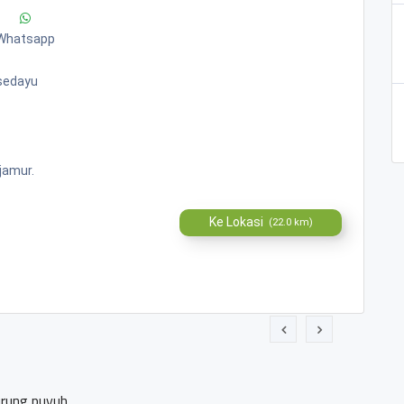
Whatsapp
rsedayu
jamur.
Ke Lokasi
(22.0 km)