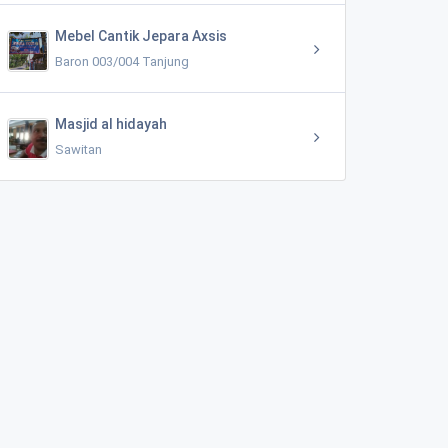
Mebel Cantik Jepara Axsis
Baron 003/004 Tanjung
Masjid al hidayah
Sawitan
Krupuk rambak