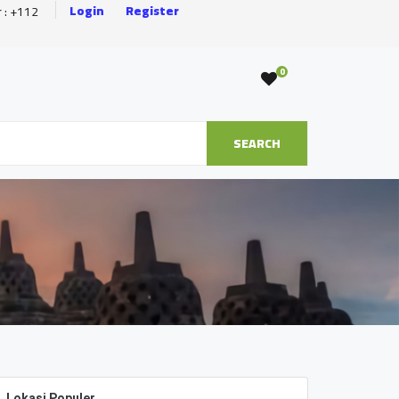
Login
Register
r : +112
0
SEARCH
Lokasi Populer