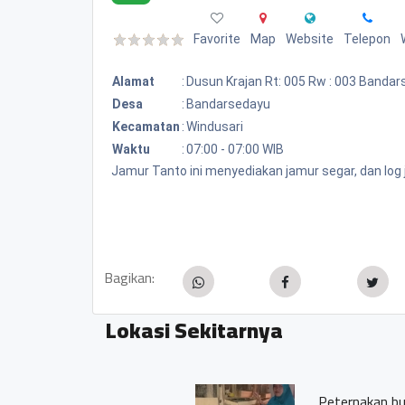
Favorite
Map
Website
Telepon
Alamat
:
Dusun Krajan Rt: 005 Rw : 003 Banda
Desa
:
Bandarsedayu
Kecamatan
:
Windusari
Waktu
:
07:00 - 07:00 WIB
Jamur Tanto ini menyediakan jamur segar, dan log 
Bagikan:
Lokasi Sekitarnya
Peternakan burung puyuh