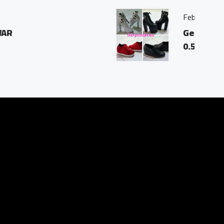
es
 Ngluwar, Magelang