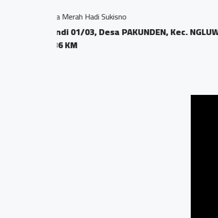
Febydut Handmade Sho
Gedog rt 02 rw 08
0.57 KM