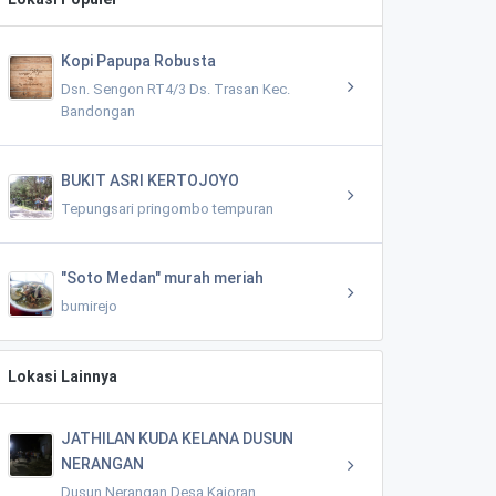
Kopi Papupa Robusta
Dsn. Sengon RT4/3 Ds. Trasan Kec.
Bandongan
BUKIT ASRI KERTOJOYO
Tepungsari pringombo tempuran
"Soto Medan" murah meriah
bumirejo
Lokasi Lainnya
JATHILAN KUDA KELANA DUSUN
NERANGAN
Dusun Nerangan Desa Kajoran