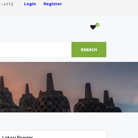
Login
Register
r : +112
0
SEARCH
Lokasi Populer