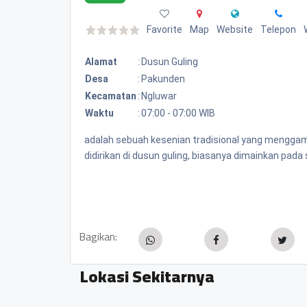
Favorite
Map
Website
Telepon
Alamat
:
Dusun Guling
Desa
:
Pakunden
Kecamatan
:
Ngluwar
Waktu
:
07:00 - 07:00 WIB
adalah sebuah kesenian tradisional yang menggam
didirikan di dusun guling, biasanya dimainkan pada
Bagikan:
Lokasi Sekitarnya