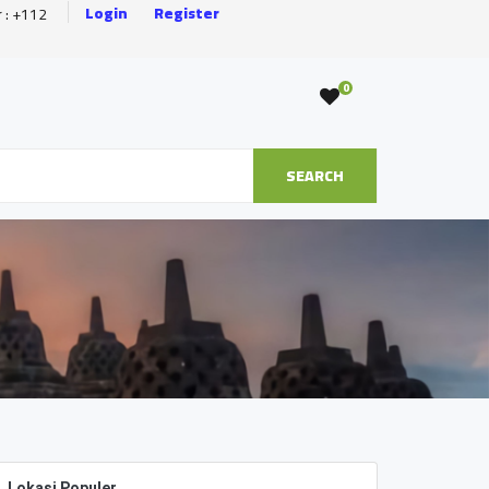
Login
Register
r : +112
0
SEARCH
Lokasi Populer