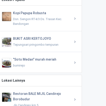
Kopi Papupa Robusta
Dsn. Sengon RT4/3 Ds. Trasan Kec.
Bandongan
BUKIT ASRI KERTOJOYO
Tepungsari pringombo tempuran
"Soto Medan" murah meriah
bumirejo
Lokasi Lainnya
Restoran BALE MIJIL Candirejo
Borobudur
Jln Candirejo km 5