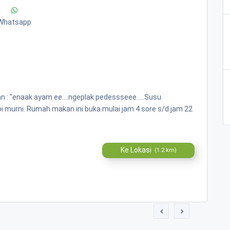
Whatsapp
 "enaak ayam ee....ngeplak pedessseee.....Susu
 murni. Rumah makan ini buka mulai jam 4 sore s/d jam 22
Ke Lokasi
(1.2 km)