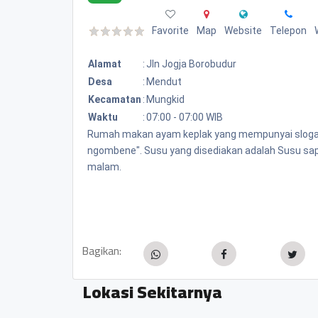
Favorite
Map
Website
Telepon
Alamat
:
Jln Jogja Borobudur
Desa
:
Mendut
Kecamatan
:
Mungkid
Waktu
:
07:00 - 07:00 WIB
Rumah makan ayam keplak yang mempunyai slogan :
ngombene". Susu yang disediakan adalah Susu sapi
malam.
Bagikan:
Lokasi Sekitarnya