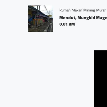
SPBU Mendut
Jl.No 83 Jl.Ma
Tengah 56512
0.01 KM