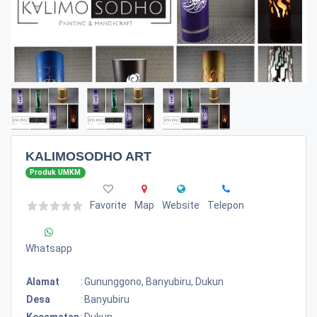
KALIMOSODHO ART
Produk UMKM
Favorite
Map
Website
Telepon
Whatsapp
Alamat
:
Gununggono, Banyubiru, Dukun
Desa
:
Banyubiru
Kecamatan
:
Dukun