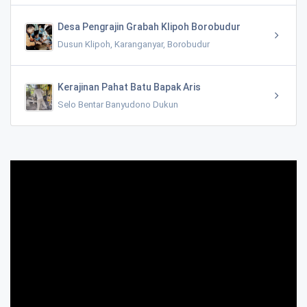
Desa Pengrajin Grabah Klipoh Borobudur
Dusun Klipoh, Karanganyar, Borobudur
Kerajinan Pahat Batu Bapak Aris
Selo Bentar Banyudono Dukun