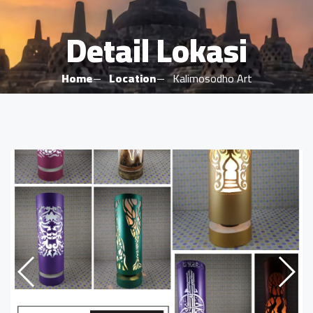
Detail Lokasi
Home
Location
Kalimosodho Art