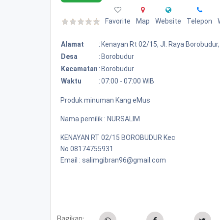
Favorite
Map
Website
Telepon
Alamat
:
Kenayan Rt 02/15, Jl. Raya Borobudur,
Desa
:
Borobudur
Kecamatan
:
Borobudur
Waktu
:
07:00 - 07:00 WIB
Produk minuman Kang eMus
Nama pemilik : NURSALIM
KENAYAN RT 02/15 BOROBUDUR Kec
No 08174755931
Email : salimgibran96@gmail.com
Bagikan: