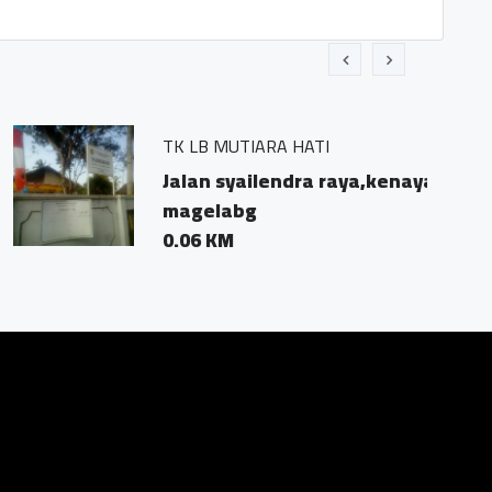
raya,kenayan,kecamatan borobudur,kabupaten