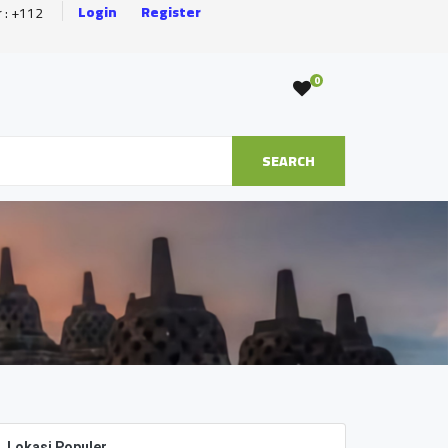
Login
Register
r : +112
0
SEARCH
Lokasi Populer