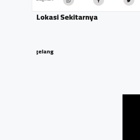
Lokasi Sekitarnya
TK LB MUTIARA HATI
Jalan syailendra 
magelabg
0.06 KM