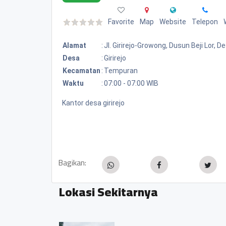
Favorite
Map
Website
Telepon
Alamat
:
Jl. Girirejo-Growong, Dusun Beji Lor, 
Desa
:
Girirejo
Kecamatan
:
Tempuran
Waktu
:
07:00 - 07:00 WIB
Kantor desa girirejo
Bagikan:
Lokasi Sekitarnya