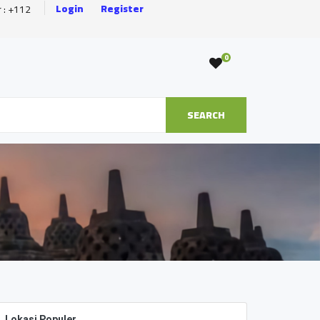
Login
Register
r : +112
0
SEARCH
Lokasi Populer