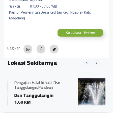
Waktu
:
07:00 - 07:00 WIB
Kantor Pemerintah Desa Keditan Kec. Ngablak Kab.
Magelang
Ke Lokasi
(30.6 km)
Bagikan:
Lokasi Sekitarnya
bi halal Dsn
Mata Air Seloprojo
andean
, Seloprojo, Ngabla
angin
1.26 KM