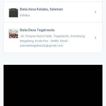
Balai desa Kaliabu, Salaman
Kaliabu
Balai Desa Tegalrandu
Jln. Ponpes Nurul Falah, Tegalrandu, Srumbung,
Magelang. Kode Pos : 56483. Email :
pemdestegalrandu@gmail.com