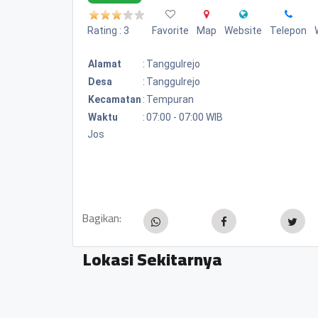
Rating : 3
Favorite
Map
Website
Telepon
Alamat
:
Tanggulrejo
Desa
:
Tanggulrejo
Kecamatan
:
Tempuran
Waktu
:
07:00 - 07:00 WIB
Jos
Bagikan:
Lokasi Sekitarnya
Jual bibit buah Sinar Tani