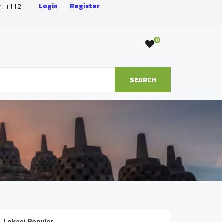
Login
Register
r : +112
0
SEARCH
Lokasi Populer