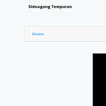
Jln magelang purwor
1.03 KM
Review