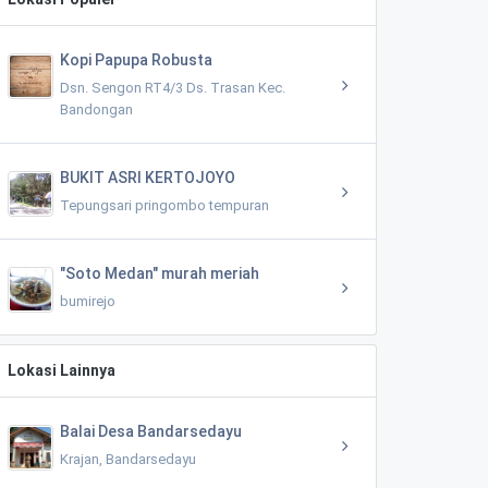
Kopi Papupa Robusta
Dsn. Sengon RT4/3 Ds. Trasan Kec.
Bandongan
BUKIT ASRI KERTOJOYO
Tepungsari pringombo tempuran
"Soto Medan" murah meriah
bumirejo
Lokasi Lainnya
Balai Desa Bandarsedayu
Krajan, Bandarsedayu