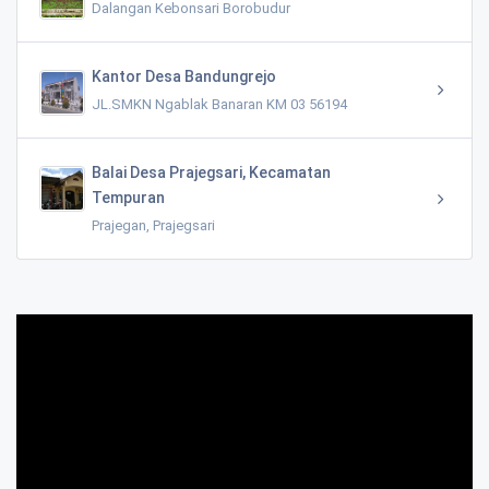
Dalangan Kebonsari Borobudur
Kantor Desa Bandungrejo
JL.SMKN Ngablak Banaran KM 03 56194
Balai Desa Prajegsari, Kecamatan
Tempuran
Prajegan, Prajegsari