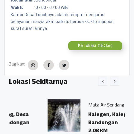
Waktu
:
07:00 - 07:00 WIB
Kantor Desa Tonoboyo adalah tempat mengurus
pelayanan masyarakat baik itu beruoa kk, ktp maupun
surat surat lainnya
Ke Lokasi
(16.0 km)
Bagikan:
Lokasi Sekitarnya
Mata Air Sendang Kamulyan
sa
Kalegen, Kalegen,
an
Bandongan
2.08 KM