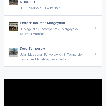
MUNGKID
JL. BLABAK-MAGELANG NO. 1
Pemerintah Desa Margoyoso
Jl. Magelang Purworejo Km.23 Margoyoso
Salaman Magelang
Desa Tempurejo
Jalan Magelang - Purworejo Km 8, Tempurejo,
Tempuran, Magelang Jawa Tenfah