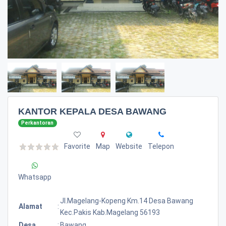
KANTOR KEPALA DESA BAWANG
Perkantoran
Favorite
Map
Website
Telepon
Whatsapp
Jl.magelang-Kopeng Km.14 Desa Bawang
Alamat
:
Kec.pakis Kab.magelang 56193
Desa
:
Bawang