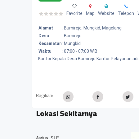
Favorite
Map
Website
Telepon
Alamat
:
Bumirejo, Mungkid, Magelang
Desa
:
Bumirejo
Kecamatan
:
Mungkid
Waktu
:
07:00 - 07:00 WIB
Kantor Kepala Desa Bumirejo Kantor Pelayanan ad
Bagikan:
Lokasi Sekitarnya
Bengkel Fokus, Bumirejo