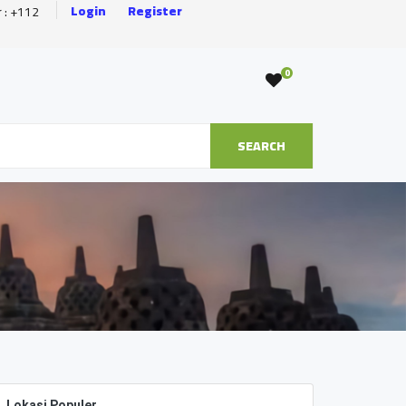
Login
Register
r : +112
0
SEARCH
Lokasi Populer