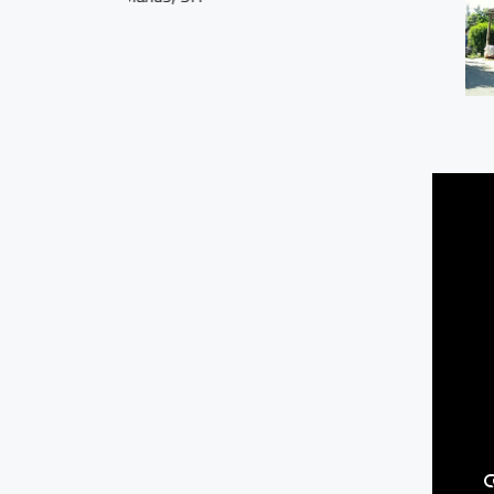
Bumirejo, Mungkid, M
0.05 KM