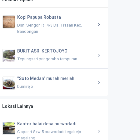
Kopi Papupa Robusta
Dsn. Sengon RT4/3 Ds. Trasan Kec.
Bandongan
BUKIT ASRI KERTOJOYO
Tepungsari pringombo tempuran
"Soto Medan" murah meriah
bumirejo
Lokasi Lainnya
Kantor balai desa purwodadi
Clapar rt 8 rw 5 purwodadi tegalrejo
magelang