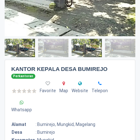
KANTOR KEPALA DESA BUMIREJO
Perkantoran
Favorite
Map
Website
Telepon
Whatsapp
Alamat
:
Bumirejo, Mungkid, Magelang
Desa
:
Bumirejo
Kecamatan
:
Mungkid