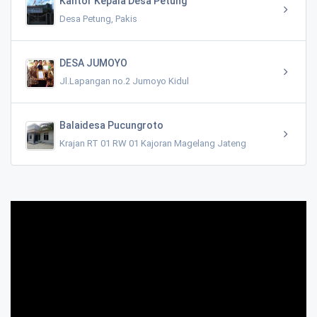
Kantor Kepala Desa Petung
Desa Petung, Pakis
DESA JUMOYO
Jl.Lapangan no.2 Jumoyo Kidul
Balaidesa Pucungroto
Krajan RT 01 RW 01 Kajoran Magelang Jateng