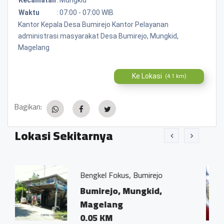
Waktu
:
07:00 - 07:00 WIB
Kantor Kepala Desa Bumirejo Kantor Pelayanan
administrasi masyarakat Desa Bumirejo, Mungkid,
Magelang
Ke Lokasi
(4.1 km)
Bagikan:
Lokasi Sekitarnya
Bengkel Fokus, Bumirejo
"Soto
Bumirejo, Mungkid,
bumi
Magelang
0.02
0.05 KM