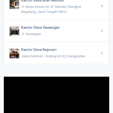
Kantor Kelurahan Mendut
Jl. Mayor Kusen No.47, Mendut, Mungkid,
Magelang, Jawa Tengah 56512
Kantor Desa Sawangan
Jl. Sawangan
Kantor Desa Rejosari
Jalan Daleman - Grabag km.0,5 Sanggrahan