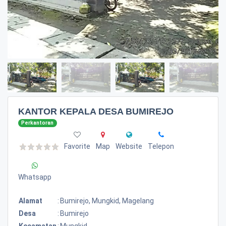
KANTOR KEPALA DESA BUMIREJO
Perkantoran
Favorite
Map
Website
Telepon
Whatsapp
Alamat
:
Bumirejo, Mungkid, Magelang
Desa
:
Bumirejo
Kecamatan
:
Mungkid