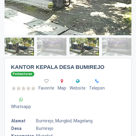
KANTOR KEPALA DESA BUMIREJO
Perkantoran
Favorite
Map
Website
Telepon
Whatsapp
Alamat
:
Bumirejo, Mungkid, Magelang
Desa
:
Bumirejo
Kecamatan
:
Mungkid