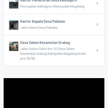
Kantor Pemerintah Desa Kalinegoro
Pronogaten Kalinegoro Mertoyudan Magelang
Kantor Kepala Desa Pabelan
Jalan Utama Desa Pabelan
Desa Salam Kecamatan Grabag
Jalan Salam-Cokro Km. 01 Desa Salam
Kecamatan Grabag Kabupaten Magelang kode
pos 56196