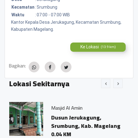
Kecamatan
:
Srumbung
Waktu
:
07:00 - 07:00 WIB
Kantor Kepala Desa Jerukagung, Kecamatan Srumbung,
Kabupaten Magelang.
Ke Lokasi
(13.9 km)
Bagikan:
Lokasi Sekitarnya
Masjid Al Amiin
Agung
Dusun Jerukagung,
Jala
Srumbung, Kab. Magelang
Jeru
0.04 KM
0.02