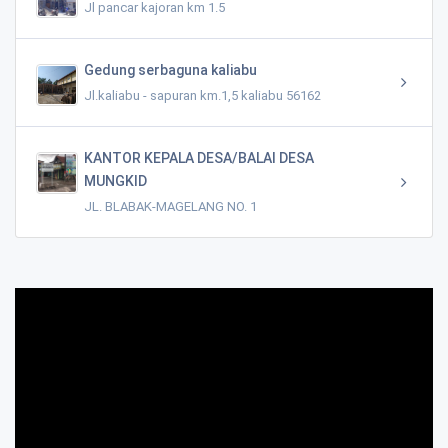
Jl pancar kajoran km 1.5
Gedung serbaguna kaliabu
Jl.kaliabu - sapuran km.1,5 kaliabu 56162
KANTOR KEPALA DESA/BALAI DESA
MUNGKID
JL. BLABAK-MAGELANG NO. 1