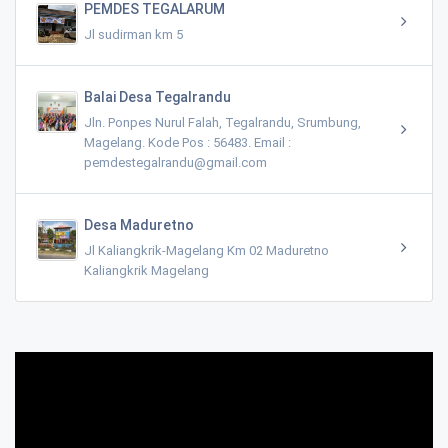
PEMDES TEGALARUM
Jl sudirman km 5
Balai Desa Tegalrandu
Jln. Ponpes Nurul Falah, Tegalrandu, Srumbung,
Magelang. Kode Pos : 56483. Email :
pemdestegalrandu@gmail.com
Desa Maduretno
Jl Kaliangkrik-Magelang Km 02 Maduretno
Kaliangkrik Magelang