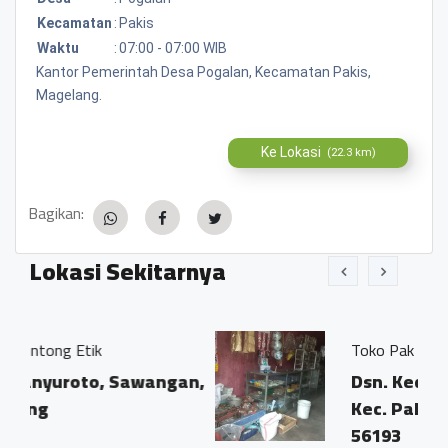
Kecamatan
:
Pakis
Waktu
:
07:00 - 07:00 WIB
Kantor Pemerintah Desa Pogalan, Kecamatan Pakis,
Magelang.
Ke Lokasi
(22.3 km)
Bagikan:
Lokasi Sekitarnya
Toko Pak Madyono
awangan,
Dsn. Keditan, Desa Pogala
Kec. Pakis, Kab. Magelang
56193