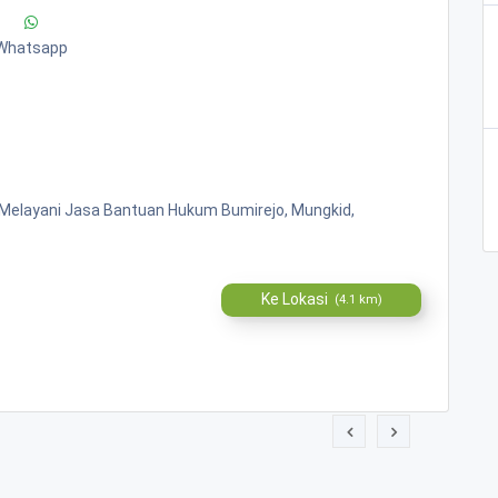
Whatsapp
" Melayani Jasa Bantuan Hukum Bumirejo, Mungkid,
Ke Lokasi
(4.1 km)