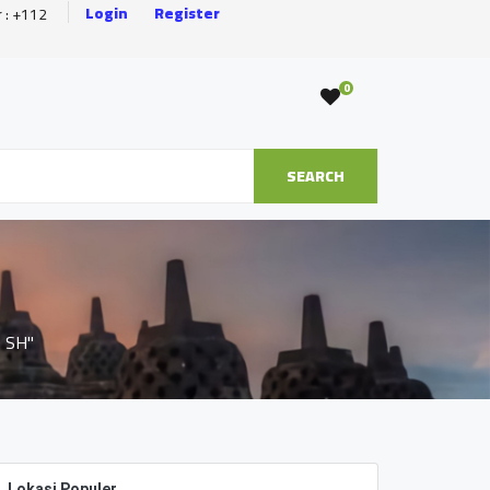
Login
Register
r : +112
0
SEARCH
, SH"
Lokasi Populer