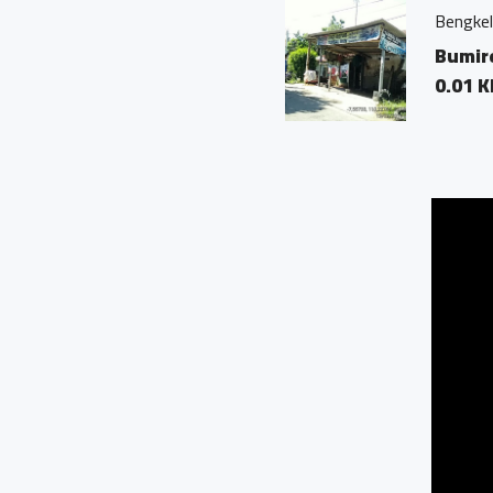
Bengkel Fokus, Bumirejo
Bumirejo, Mungkid, M
0.01 KM