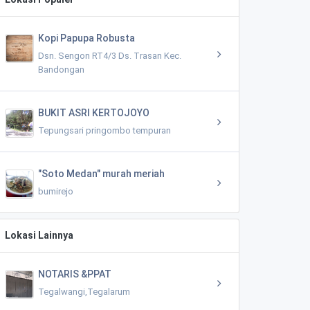
Kopi Papupa Robusta
Dsn. Sengon RT4/3 Ds. Trasan Kec.
Bandongan
BUKIT ASRI KERTOJOYO
Tepungsari pringombo tempuran
"Soto Medan" murah meriah
bumirejo
Lokasi Lainnya
NOTARIS &PPAT
Tegalwangi,Tegalarum