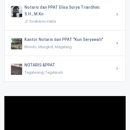
Notaris dan PPAT Elisa Surya Triardhini.
S.H., M.Kn
Jl. Soekarno-Hatta
Kantor Notaris dan PPAT "Kun Seryawati"
Blondo, Mungkid, Magelang
NOTARIS &PPAT
Tegalwangi,Tegalarum