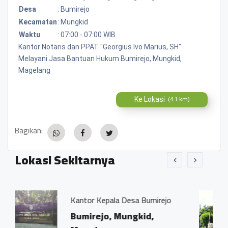
Desa
:
Bumirejo
Kecamatan
:
Mungkid
Waktu
:
07:00 - 07:00 WIB
Kantor Notaris dan PPAT "Georgius Ivo Marius, SH"
Melayani Jasa Bantuan Hukum Bumirejo, Mungkid,
Magelang
Ke Lokasi
(4.1 km)
Bagikan:
Lokasi Sekitarnya
 Kepala Desa Bumirejo
Bengkel Fokus,
ejo, Mungkid,
Bumirejo, M