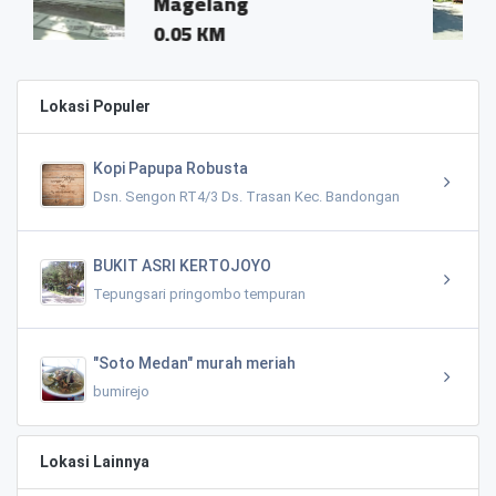
lang
Magelang
KM
0.01 KM
Lokasi Populer
Kopi Papupa Robusta
Dsn. Sengon RT4/3 Ds. Trasan Kec. Bandongan
BUKIT ASRI KERTOJOYO
Tepungsari pringombo tempuran
"Soto Medan" murah meriah
bumirejo
Lokasi Lainnya