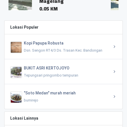
lang
Magelang
KM
0.01 KM
Lokasi Populer
Kopi Papupa Robusta
Dsn. Sengon RT4/3 Ds. Trasan Kec. Bandongan
BUKIT ASRI KERTOJOYO
Tepungsari pringombo tempuran
"Soto Medan" murah meriah
bumirejo
Lokasi Lainnya