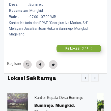
Desa
:
Bumirejo
Kecamatan
:
Mungkid
Waktu
:
07:00 - 07:00 WIB
Kantor Notaris dan PPAT "Georgius Ivo Marius, SH"
Melayani Jasa Bantuan Hukum Bumirejo, Mungkid,
Magelang
Ke Lokasi
(4.1 km)
Bagikan:
Lokasi Sekitarnya
 Kepala Desa Bumirejo
Bengkel Fokus,
ejo, Mungkid,
Bumirejo, M