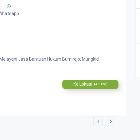
Whatsapp
" Melayani Jasa Bantuan Hukum Bumirejo, Mungkid,
Ke Lokasi
(4.1 km)