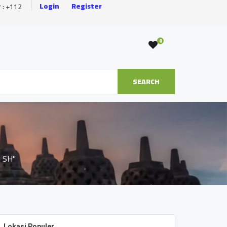
Login
Register
r : +112
0
SEARCH
, SH"
Lokasi Populer