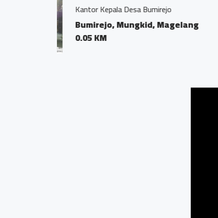
Bengkel Fokus, Bumir
Bumirejo, Mungki
0.01 KM