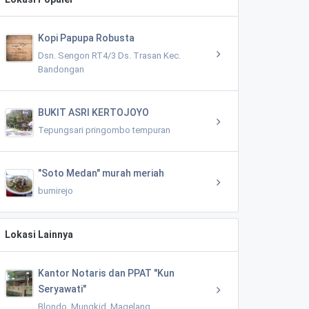
Kopi Papupa Robusta
Dsn. Sengon RT4/3 Ds. Trasan Kec.
Bandongan
BUKIT ASRI KERTOJOYO
Tepungsari pringombo tempuran
"Soto Medan" murah meriah
bumirejo
Lokasi Lainnya
Kantor Notaris dan PPAT "Kun
Seryawati"
Blondo, Mungkid, Magelang