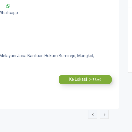
Whatsapp
" Melayani Jasa Bantuan Hukum Bumirejo, Mungkid,
Ke Lokasi
(4.1 km)