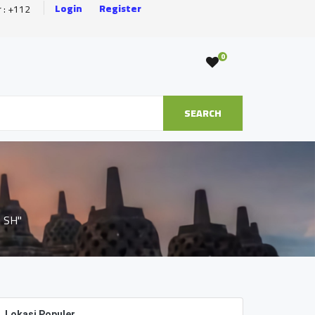
Login
Register
r : +112
0
SEARCH
, SH"
Lokasi Populer