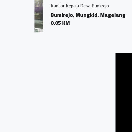
Bengkel Fokus, Bumir
Bumirejo, Mungk
0.01 KM