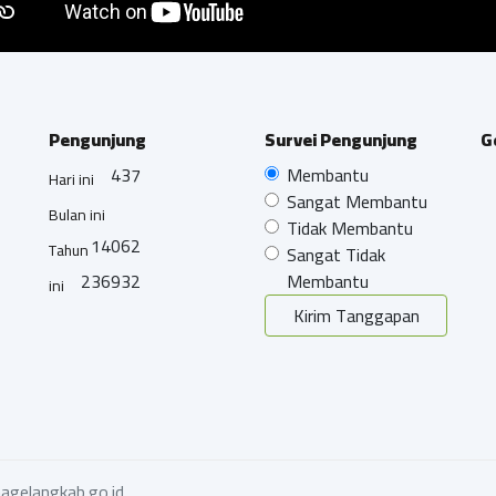
Pengunjung
Survei Pengunjung
G
437
Membantu
Hari ini
Sangat Membantu
Bulan ini
Tidak Membantu
14062
Tahun
Sangat Tidak
236932
Membantu
ini
Kirim Tanggapan
agelangkab.go.id