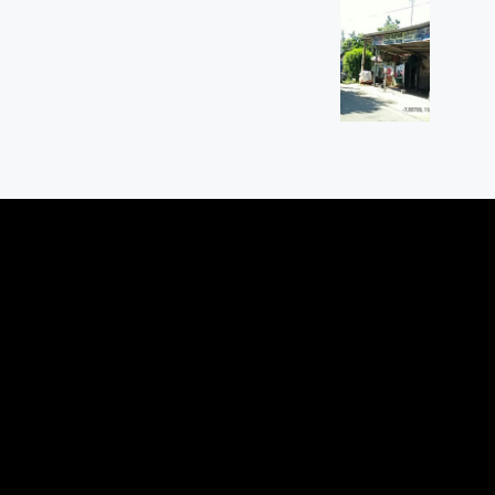
ejo
id, Magelang